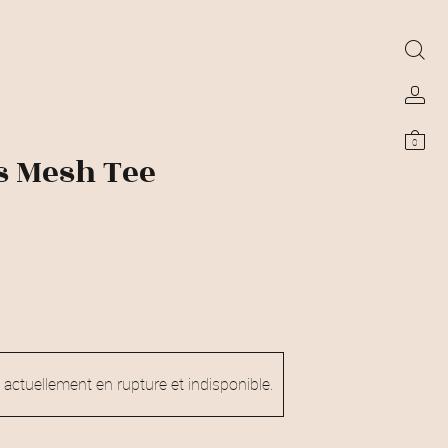
0
s Mesh Tee
 actuellement en rupture et indisponible.