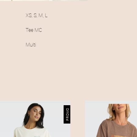
XS, S, M, L
Tee MC
Multi
PROMO