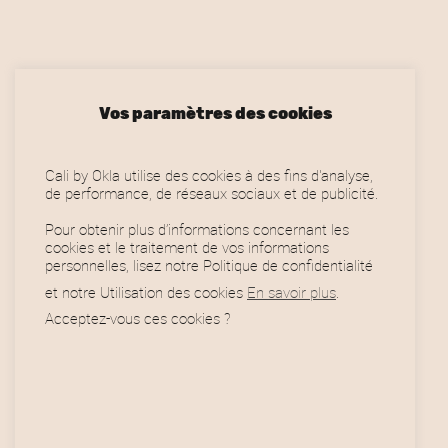
0
r
€
s
.
v
Vos paramètres des cookies
a
r
Cali by Okla utilise des cookies à des fins d'analyse,
i
de performance, de réseaux sociaux et de publicité.
a
Pour obtenir plus d’informations concernant les
t
cookies et le traitement de vos informations
personnelles, lisez notre Politique de confidentialité
i
et notre Utilisation des cookies
En savoir plus
.
o
Acceptez-vous ces cookies ?
n
Horaires
s
.
L