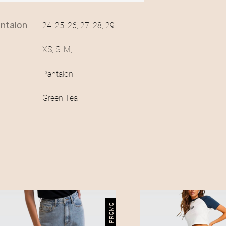
pantalon
24, 25, 26, 27, 28, 29
XS, S, M, L
Pantalon
Green Tea
PROMO