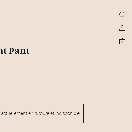
0
ht Pant
 actuellement en rupture et indisponible.