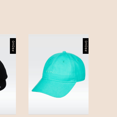
5
,
0
0
€
PROMO
PROMO
.