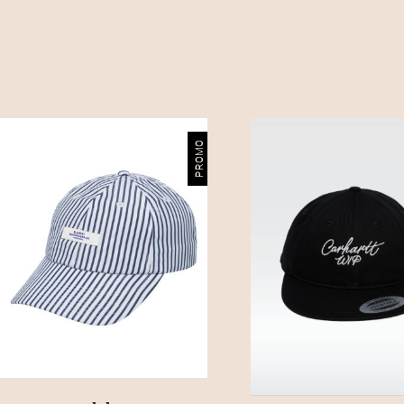
:
3
9
,
PROMO
0
0
€
.