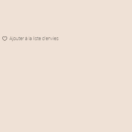
c
t
u
Ajouter à la liste d’envies
e
l
e
s
t
:
2