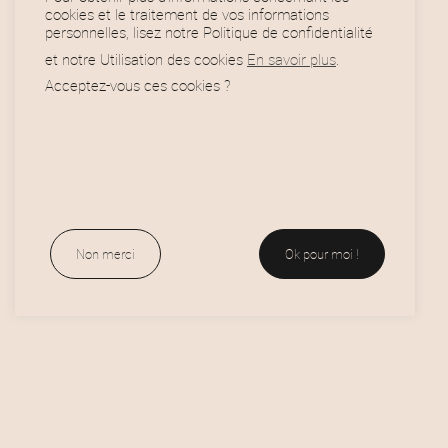
cookies et le traitement de vos informations
personnelles, lisez notre Politique de confidentialité
et notre Utilisation des cookies
En savoir plus
.
Acceptez-vous ces cookies ?
Horaires
Oklaskateshop
Non merci
Ok pour moi !