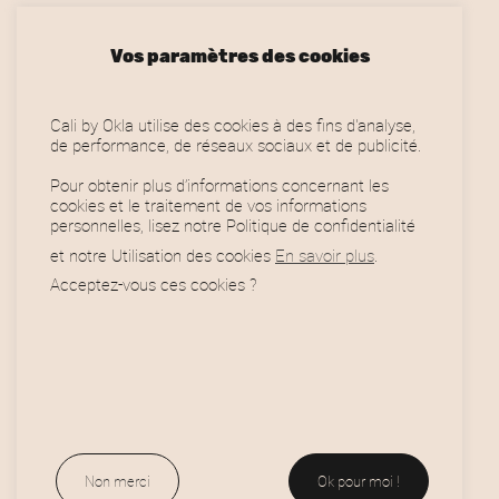
Vos paramètres des cookies
Cali by Okla utilise des cookies à des fins d'analyse,
de performance, de réseaux sociaux et de publicité.
Pour obtenir plus d’informations concernant les
cookies et le traitement de vos informations
personnelles, lisez notre Politique de confidentialité
et notre Utilisation des cookies
En savoir plus
.
Acceptez-vous ces cookies ?
Horaires
Oklaskateshop
Non merci
Ok pour moi !