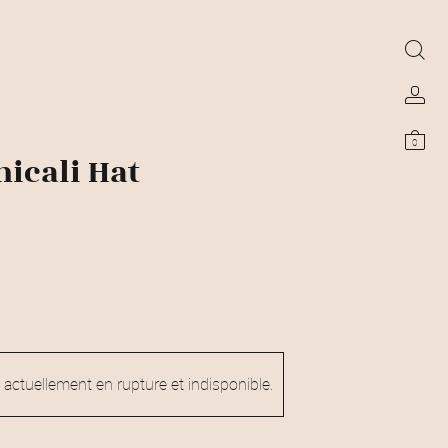
0
icali Hat
 actuellement en rupture et indisponible.