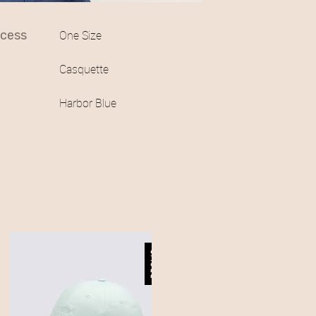
access
One Size
Casquette
Harbor Blue
PROMO