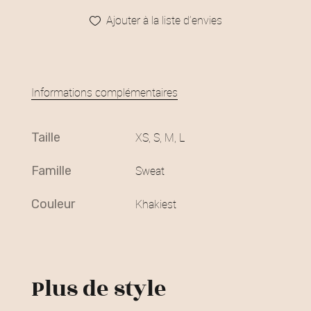
Ajouter à la liste d’envies
Informations complémentaires
taille
XS, S, M, L
famille
Sweat
couleur
Khakiest
Plus de style