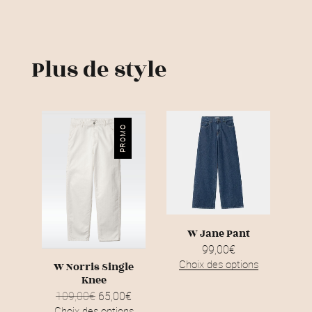
Plus de style
PROMO
W Jane Pant
99,00
€
Choix des options
W Norris Single
C
Knee
e
109,00
€
L
65,00
€
L
p
e
e
Choix des options