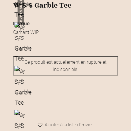
RUPTURE DE STOCK
W S/S Garble Tee
marque
Carhartt WIP
Ce produit est actuellement en rupture et
indisponible.
Ajouter à la liste d’envies