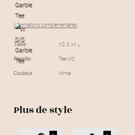
Informations complémentaires
taille
XS, S, M, L
famille
Tee MC
couleur
White
Plus de style