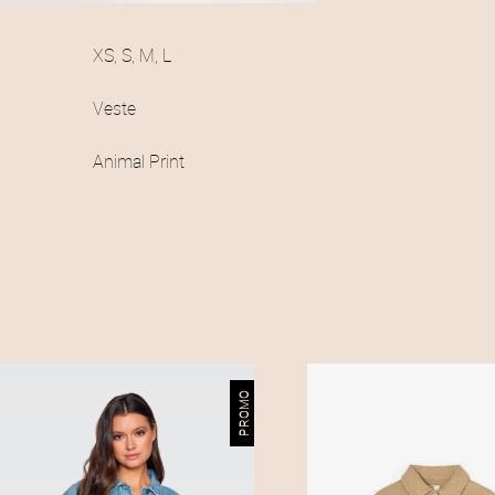
XS, S, M, L
Veste
Animal Print
PROMO