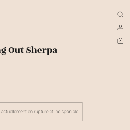
0
g Out Sherpa
 actuellement en rupture et indisponible.