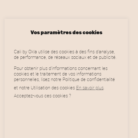
s
€
.
v
a
r
Vos paramètres des cookies
i
a
Cali by Okla utilise des cookies à des fins d'analyse,
de performance, de réseaux sociaux et de publicité.
t
Pour obtenir plus d’informations concernant les
i
cookies et le traitement de vos informations
personnelles, lisez notre Politique de confidentialité
o
et notre Utilisation des cookies
En savoir plus
.
n
Acceptez-vous ces cookies ?
s
Horaires
.
L
e