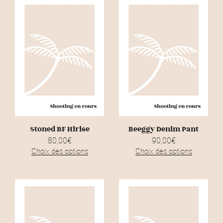
Stoned BF Hirise
Beeggy Denim Pant
80,00
€
90,00
€
Choix des options
Choix des options
C
C
e
e
p
p
r
r
o
o
d
d
u
u
i
i