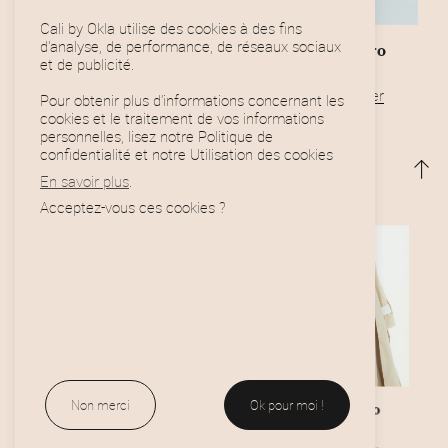
Cali by Okla utilise des cookies à des fins
d'analyse, de performance, de réseaux sociaux
Iphone 12/12 Pro
et de publicité.
29,00
€
Ajouter au panier
Pour obtenir plus d’informations concernant les
Obey Icon Phone Ring
cookies et le traitement de vos informations
15,00
€
personnelles, lisez notre Politique de
Ajouter au panier
confidentialité et notre Utilisation des cookies
En savoir plus
.
Acceptez-vous ces cookies ?
Non merci
Ok pour moi !
Iphone 12/12 Pro
Iphone X/XS
29,00
€
29,00
€