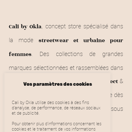
, concept store spécialisé dans
Cali by Okla
la mode
streetwear et urbaine pour
. Des collections de grandes
femmes
marques sélectionnées et rassemblées dans
Toulousain.
&
notre store
Click and Collect
Vos paramètres des cookies
dans toute la France (gratuite dès
Livraison
Cali by Okla utilise des cookies à des fins
90€).
sous
d'analyse, de performance, de réseaux sociaux
Retours & remboursements
et de publicité.
conditions.
Pour obtenir plus d’informations concernant les
cookies et le traitement de vos informations