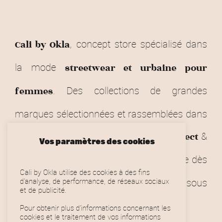
, concept store spécialisé dans
Cali by Okla
la mode
streetwear et urbaine pour
. Des collections de grandes
femmes
marques sélectionnées et rassemblées dans
Toulousain.
&
notre store
Click and Collect
Vos paramètres des cookies
dans toute la France (gratuite dès
Livraison
Cali by Okla utilise des cookies à des fins
90€).
sous
d'analyse, de performance, de réseaux sociaux
Retours & remboursements
et de publicité.
conditions.
Pour obtenir plus d’informations concernant les
cookies et le traitement de vos informations