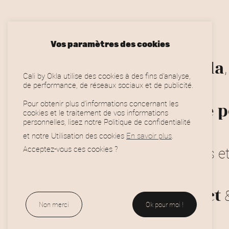
Vos paramètres des cookies
Cali by Okla
Cali by Okla utilise des cookies à des fins d'analyse,
de performance, de réseaux sociaux et de publicité.
Pour obtenir plus d’informations concernant les
et urbaine
cookies et le traitement de vos informations
personnelles, lisez notre Politique de confidentialité
Horaires
et notre Utilisation des cookies
En savoir plus
.
sélectionnées 
Acceptez-vous ces cookies ?
Oklaskateshop
and Collect
Non merci
Ok pour moi !