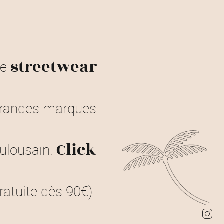
de
streetwear
 grandes marques
ulousain.
Click
ratuite dès 90€).