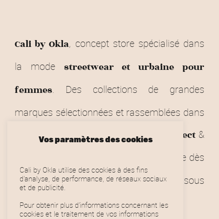
, concept store spécialisé dans
Cali by Okla
la mode
streetwear et urbaine pour
. Des collections de grandes
femmes
marques sélectionnées et rassemblées dans
Toulousain.
&
notre store
Click and Collect
Vos paramètres des cookies
dans toute la France (gratuite dès
Livraison
Cali by Okla utilise des cookies à des fins
90€).
sous
d'analyse, de performance, de réseaux sociaux
Retours & remboursements
et de publicité.
conditions.
Pour obtenir plus d’informations concernant les
cookies et le traitement de vos informations