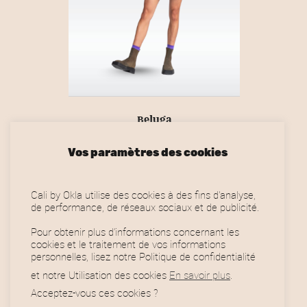
l
t
9
L
u
5
e
:
,
s
s
1
0
i
6
0
o
e
0
€
p
,
.
u
Beluga
t
0
L
L
80,00
€
50,00
€
r
0
i
Vos paramètres des cookies
e
e
s
€
p
p
o
C
.
v
r
r
Cali by Okla utilise des cookies à des fins d'analyse,
n
e
i
i
de performance, de réseaux sociaux et de publicité.
a
s
p
x
x
r
Pour obtenir plus d’informations concernant les
i
a
p
r
cookies et le traitement de vos informations
i
personnelles, lisez notre Politique de confidentialité
n
c
e
o
i
t
et notre Utilisation des cookies
En savoir plus
.
a
u
d
t
u
Acceptez-vous ces cookies ?
t