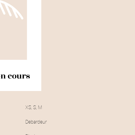
XS, S, M
Debardeur