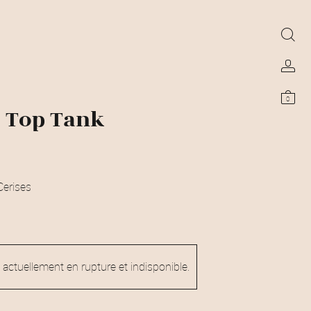
0
i Top Tank
erises
 actuellement en rupture et indisponible.