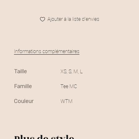
Ajouter à la liste d’envies
Informations complémentaires
taille
XS, S, M, L
famille
Tee MC
couleur
WTM