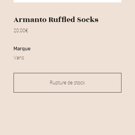
Armanto Ruffled Socks
20,00
€
marque
Vans
Rupture de stock