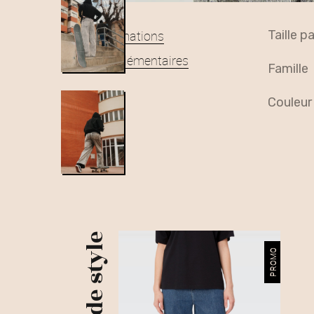
Informations
taille 
complémentaires
famille
couleur
Plus de style
PROMO