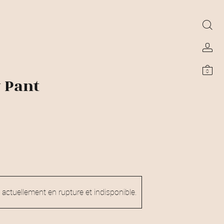
0
 Pant
 actuellement en rupture et indisponible.