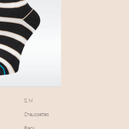
S, M
Chaussettes
Black