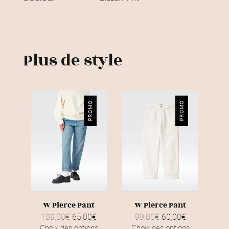
€
.
Plus de style
PROMO
PROMO
W Pierce Pant
W Pierce Pant
109,00
€
L
65,00
€
L
99,00
€
L
60,00
€
L
e
e
e
e
Choix des options
Choix des options