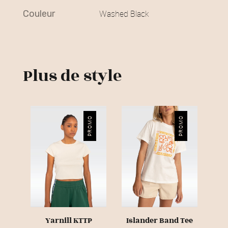
€
couleur
Washed Black
.
Plus de style
PROMO
PROMO
Yarnill KTTP
Islander Band Tee