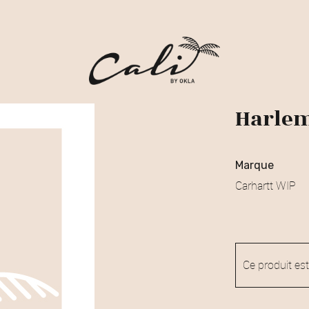
Harlem
marque
Carhartt WIP
Ce produit est