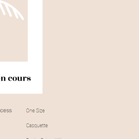
access
One Size
Casquette