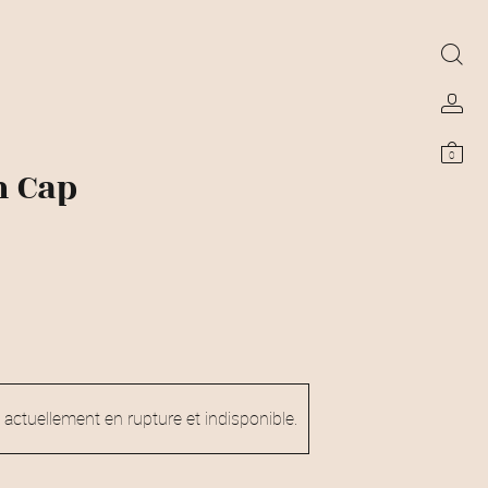
0
 Cap
 actuellement en rupture et indisponible.