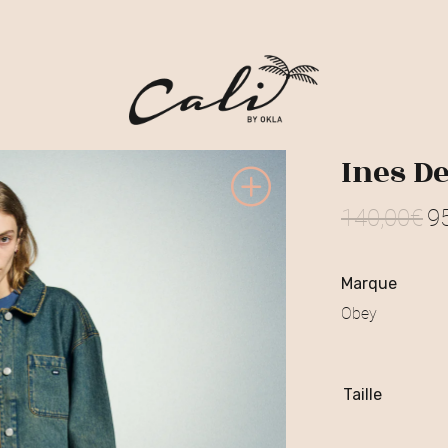
Ines D
140,00
€
9
L
e
marque
p
Obey
r
i
Taille
x
i