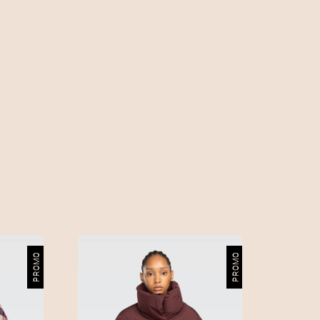
5
,
0
0
€
.
PROMO
PROMO