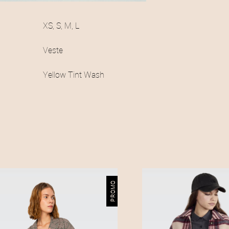
:
XS, S, M, L
1
Veste
4
Yellow Tint Wash
0
,
0
0
€
.
PROMO