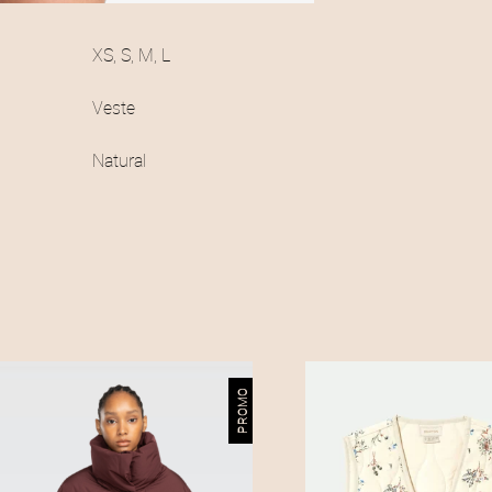
XS, S, M, L
Veste
Natural
PROMO