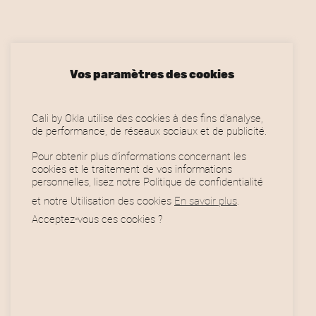
.
v
a
r
Vos paramètres des cookies
i
a
Cali by Okla utilise des cookies à des fins d'analyse,
t
de performance, de réseaux sociaux et de publicité.
i
Pour obtenir plus d’informations concernant les
cookies et le traitement de vos informations
o
personnelles, lisez notre Politique de confidentialité
n
et notre Utilisation des cookies
En savoir plus
.
Acceptez-vous ces cookies ?
s
.
Horaires
L
e
s