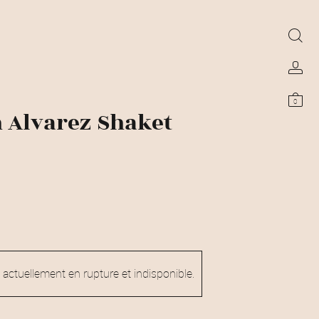
0
 Alvarez Shaket
 actuellement en rupture et indisponible.