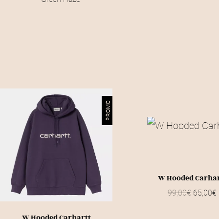
:
8
5
,
0
PROMO
0
€
.
W Hooded Carhar
L
99,00
€
65,00
€
e
p
C
W Hooded Carhartt