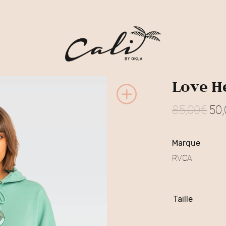
Love H
85,00
€
50,
L
e
marque
p
RVCA
r
i
Taille
x
i