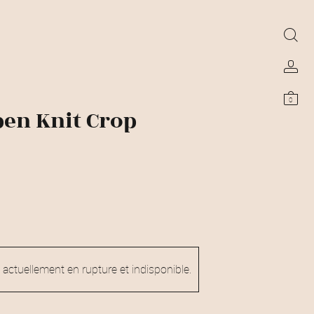
0
pen Knit Crop
 actuellement en rupture et indisponible.