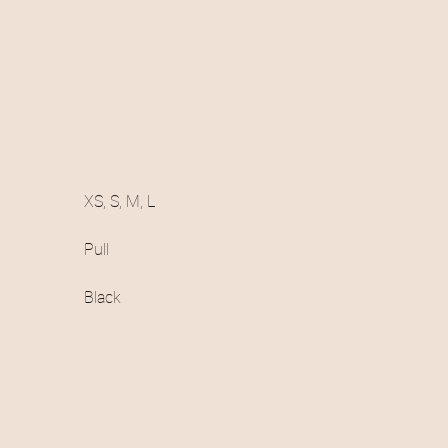
XS, S, M, L
Pull
Black