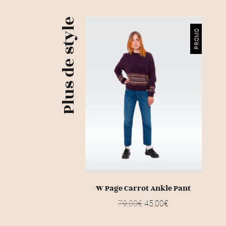
Plus de style
PROMO
W Page Carrot Ankle Pant
L
L
79,00
€
45,00
€
e
e