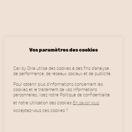
7
0
i
9
0
e
,
€
0
.
u
0
r
€
s
.
Vos paramètres des cookies
v
a
Cali by Okla utilise des cookies à des fins d'analyse,
de performance, de réseaux sociaux et de publicité.
r
i
Pour obtenir plus d’informations concernant les
cookies et le traitement de vos informations
a
personnelles, lisez notre Politique de confidentialité
et notre Utilisation des cookies
En savoir plus
.
t
Acceptez-vous ces cookies ?
i
Horaires
o