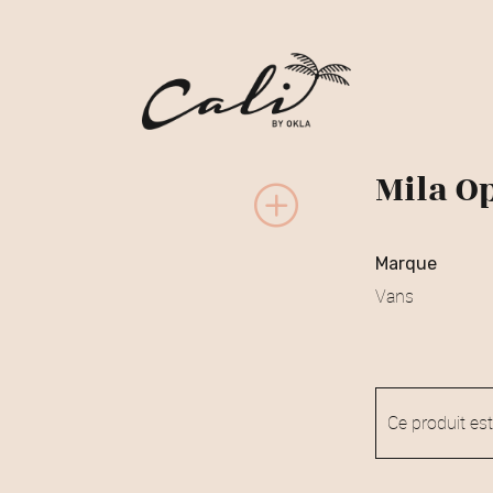
Mila O
marque
Vans
Ce produit est