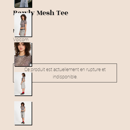
Rawly Mesh Tee
marque
Volcom
Ce produit est actuellement en rupture et
indisponible.