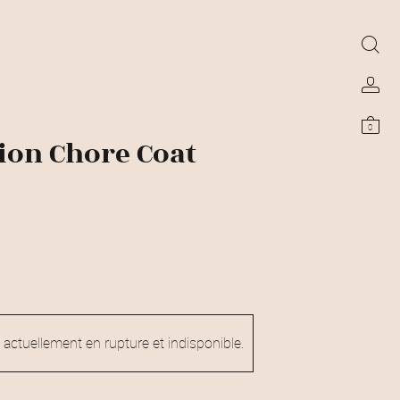
0
ion Chore Coat
 actuellement en rupture et indisponible.