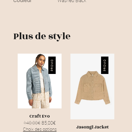
couleur
Washed Black
€
.
Plus de style
PROMO
PROMO
Craft Evo
140,00
€
L
85,00
€
L
Jasongi Jacket
e
e
Choix des options