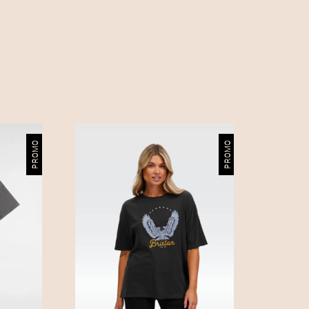
0
,
0
0
€
.
PROMO
PROMO