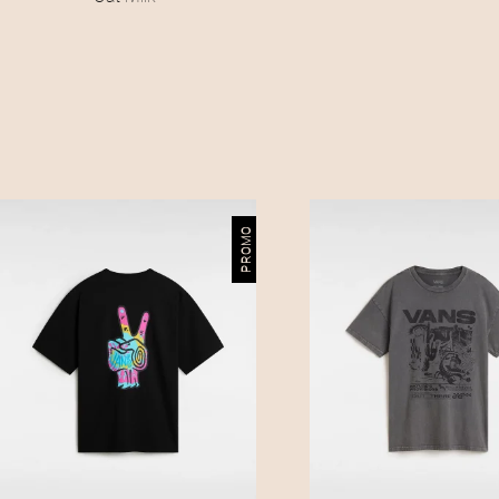
:
3
5
,
0
PROMO
0
€
.