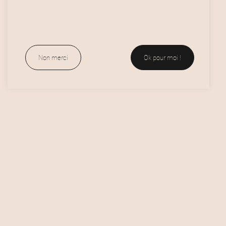
Oklaskateshop
Non merci
Ok pour moi !