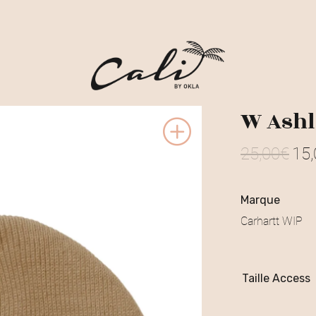
W Ashl
25,00
€
15,
L
e
marque
p
Carhartt WIP
r
i
Taille Access
x
i