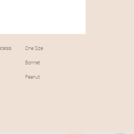
:
2
5
,
access
One Size
0
Bonnet
0
Peanut
€
.