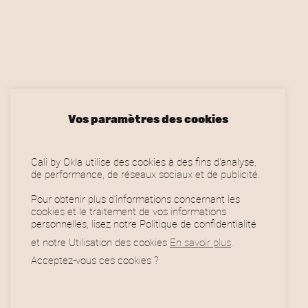
,
€
0
.
0
€
.
Vos paramètres des cookies
Cali by Okla utilise des cookies à des fins d'analyse,
de performance, de réseaux sociaux et de publicité.
Pour obtenir plus d’informations concernant les
cookies et le traitement de vos informations
personnelles, lisez notre Politique de confidentialité
et notre Utilisation des cookies
En savoir plus
.
Acceptez-vous ces cookies ?
Horaires