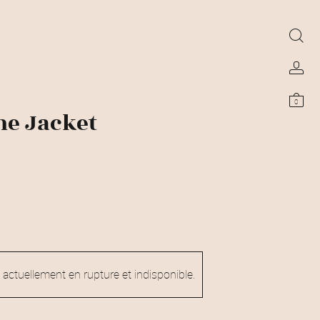
0
ne Jacket
 actuellement en rupture et indisponible.