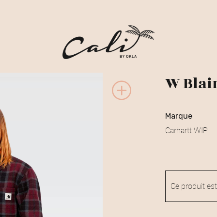
W Blai
marque
Carhartt WIP
Ce produit est