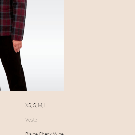
XS, S, M, L
Veste
Blaine Check Wine