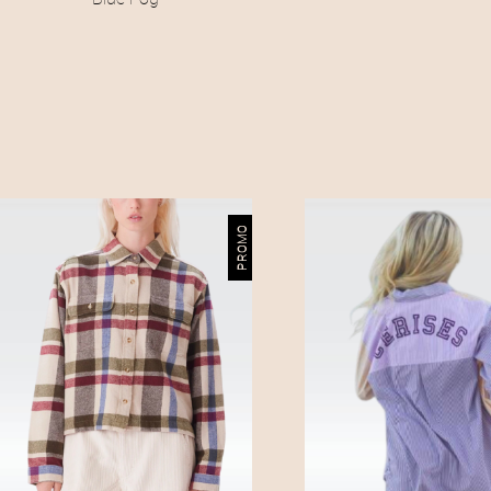
:
9
9
,
0
PROMO
0
€
.