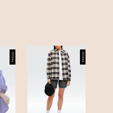
0
,
0
0
€
.
PROMO
PROMO