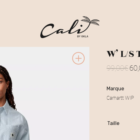
W’ L/S 
99,00
€
60,
L
e
marque
p
Carhartt WIP
r
i
Taille
x
i