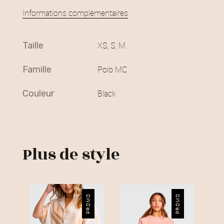
Informations complémentaires
taille
XS, S, M
famille
Polo MC
couleur
Black
Plus de style
PROMO
PROMO