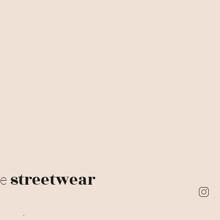
de
streetwear