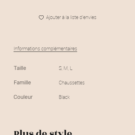
Ajouter à la liste d’envies
Informations complémentaires
taille
S, M, L
famille
Chaussettes
couleur
Black
Plus de style