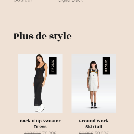
€
.
Plus de style
PROMO
PROMO
Back It Up Sweater
Ground Work
Dress
Skirtall
120,00
€
L
70,00
€
L
80,00
€
L
50,00
€
L